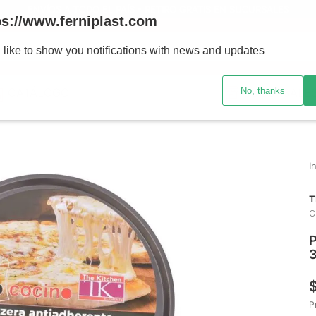
ENVÍOS A TODO EL PAÍS - RETIRO GRATIS EN SUCURSALES
ps://www.ferniplast.com
uscando?
 like to show you notifications with news and updates
No, thanks
CATÁLOGO
SUCURSALE
T
C
P
P