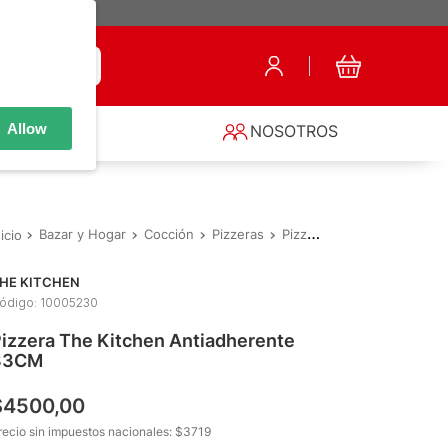
Allow
S
NOSOTROS
Bazar y Hogar
Cocción
Pizzeras
Pizzera The Kitchen Antiadherente 33CM
HE KITCHEN
ódigo
:
10005230
izzera The Kitchen Antiadherente
33CM
$
4500
,
00
recio sin impuestos nacionales: $
3719