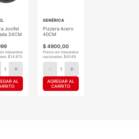
EL
GENÉRICA
a Jovifel
Pizzera Acero
zada 34CM
40CM
999
$
4900
,
00
sin impuestos
Precio sin impuestos
les: $
14.875
nacionales: $
4049
1
1
EGAR AL
AGREGAR AL
ARRITO
CARRITO