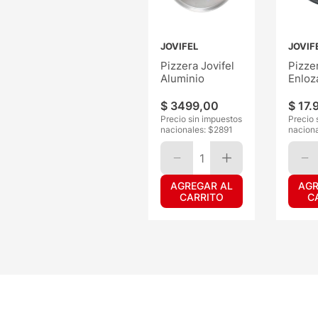
JOVIFEL
JOVIF
Pizzera Jovifel
Pizzer
Aluminio
Enlo
$
3499
,
00
$
17
.
Precio sin impuestos
Precio 
nacionales: $
2891
naciona
1
AGREGAR AL
AGR
CARRITO
C