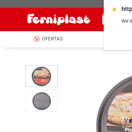
htt
🔔
¿Qué estás b
We’d
OFERTAS