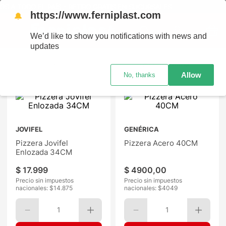
S A TODO EL PAÍS - RETIRO GRATIS EN SUCURSALES
https://www.ferniplast.com
🔔
We’d like to show you notifications with news and
updates
Ordenar por
Allow
No, thanks
JOVIFEL
GENÉRICA
Pizzera Jovifel
Pizzera Acero 40CM
Enlozada 34CM
$
17
.
999
$
4900
,
00
Precio sin impuestos
Precio sin impuestos
nacionales: $
14.875
nacionales: $
4049
1
1