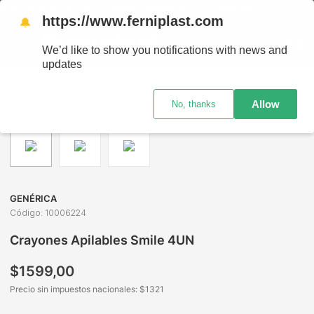
VÍOS A TODO EL PAÍS - RETIRO GRATIS EN SUCURSALES
https://www.ferniplast.com
🔔
We’d like to show you notifications with news and
updates
Librería
Escritura
Bolígrafos
Crayones Apilables Smile 4UN
Allow
No, thanks
GENÉRICA
Código
:
10006224
Crayones Apilables Smile 4UN
$
1599
,
00
Precio sin impuestos nacionales: $
1321