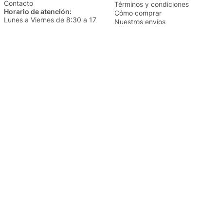
Contacto
Términos y condiciones
Horario de atención:
Cómo comprar
Lunes a Viernes de 8:30 a 17
Nuestros envíos
Sábados de 9 a 14
Cambios y devoluciones
Institucional
Categorías
Sucursales
Bazar y Hogar
Trabajá con nosotros
Perfumería
Quiénes somos
Librería
Preguntas frecuentes
Limpieza
Electro
Juguetería
Más vendidos
Cuidado de la piel
Cacerolas y Sartenes
Papelería
Cuidado de la ropa
Mochilas
Pequeños electrodomésticos