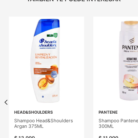
HEAD&SHOULDERS
PANTENE
Shampoo Head&Shoulders
Shampoo Pantene 
Argan 375ML
300ML