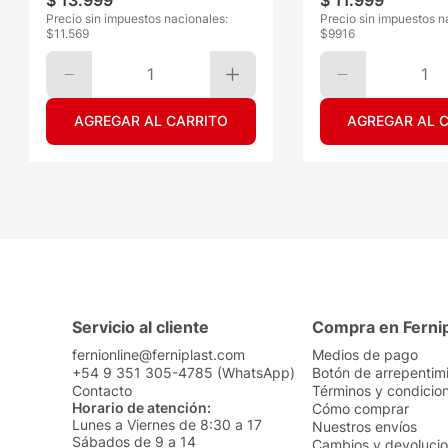
$
13
.
999
$
11
.
999
Precio sin impuestos nacionales:
Precio sin impuestos n
$
11.569
$
9916
1
1
AGREGAR AL CARRITO
AGREGAR AL 
Servicio al cliente
Compra en Ferni
fernionline@ferniplast.com
Medios de pago
+54 9 351 305-4785 (WhatsApp)
Botón de arrepentim
Contacto
Términos y condicio
Horario de atención:
Cómo comprar
Lunes a Viernes de 8:30 a 17
Nuestros envíos
Sábados de 9 a 14
Cambios y devoluci