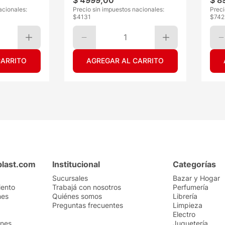
$
4999
,
00
$
8
acionales:
Precio sin impuestos nacionales:
Preci
$
4131
$
742
1
CARRITO
AGREGAR AL CARRITO
plast.com
Institucional
Categorías
Sucursales
Bazar y Hogar
iento
Trabajá con nosotros
Perfumería
nes
Quiénes somos
Librería
Preguntas frecuentes
Limpieza
Electro
ones
Juguetería