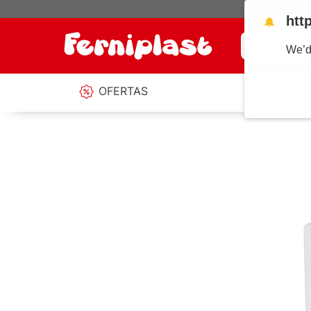
htt
🔔
¿Qué estás b
We’d
OFERTAS