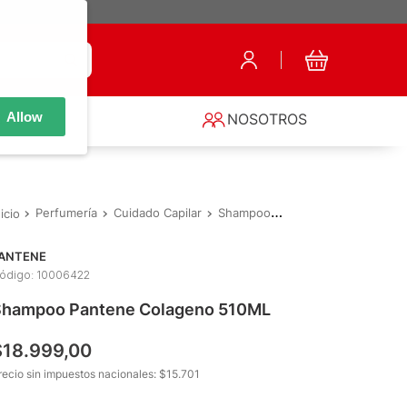
Allow
S
NOSOTROS
Perfumería
Cuidado Capilar
Shampoo
Shampoo Pantene C
ANTENE
ódigo
:
10006422
hampoo Pantene Colageno 510ML
$
18
.
999
,
00
recio sin impuestos nacionales: $
15.701