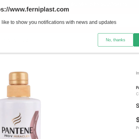
ENVÍOS A TODO EL PAÍS - RETIRO GRATIS EN SUCURSALES
ps://www.ferniplast.com
uscando?
 like to show you notifications with news and updates
No, thanks
CATÁLOGO
SUCURSALE
P
C
S
P