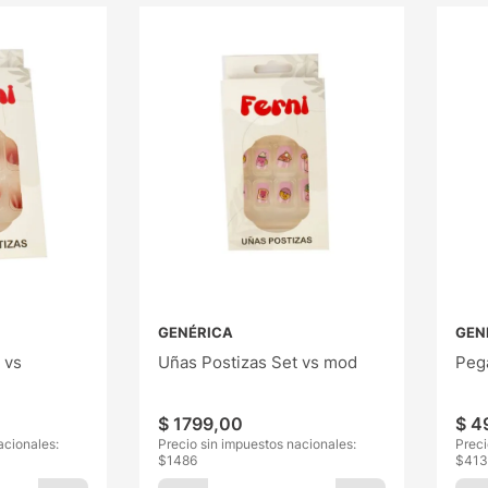
GENÉRICA
GEN
 vs
Uñas Postizas Set vs mod
Peg
$
1799
,
00
$
4
acionales:
Precio sin impuestos nacionales:
Preci
$
1486
$
413