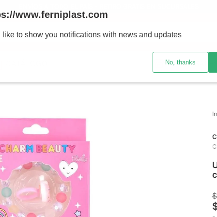
ENVÍOS A TODO EL PAÍS - RETIRO GRATIS EN SUCURSALES
ps://www.ferniplast.com
uscando?
 like to show you notifications with news and updates
No, thanks
CATÁLOGO
SUCURSALE
C
C
U
c
$