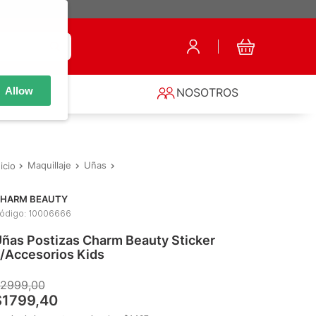
Allow
S
NOSOTROS
Maquillaje
Uñas
Uñas Postizas y Pegamento
Uñas Postizas
HARM BEAUTY
ódigo
:
10006666
ñas Postizas Charm Beauty Sticker
/Accesorios Kids
2999
,
00
$
1799
,
40