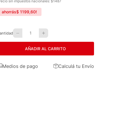
recio sin impuestos nacionales: $
1487
ahorrás
$
1199
,
60
!
1
antidad
AÑADIR AL CARRITO
Medios de pago
Calculá tu Envío