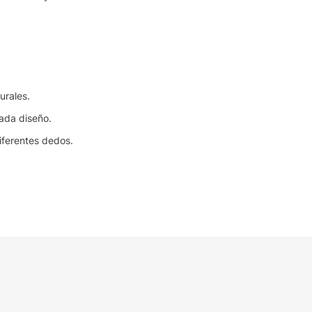
urales.
cada diseño.
iferentes dedos.