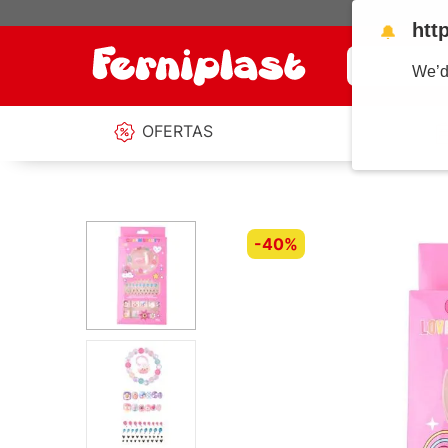
htt
🔔
¿Qué estás b
We’d
OFERTAS
-
40%