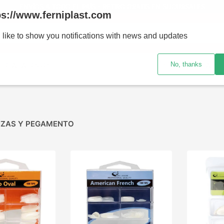
ENVÍOS A TODO EL PAÍS - RETIRO GRATIS EN SUCURSALES
ps://www.ferniplast.com
uscando?
 like to show you notifications with news and updates
No, thanks
CATÁLOGO
SUCURSALE
IZAS Y PEGAMENTO