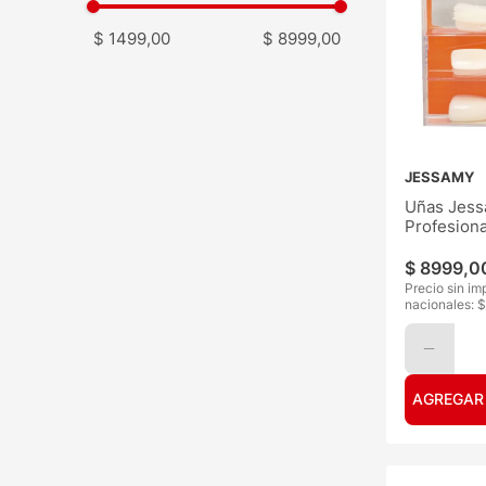
$ 1499,00
$ 8999,00
JESSAMY
Uñas Jes
Profesion
100
$
8999
,
0
Precio sin im
nacionales: $
AGREGAR