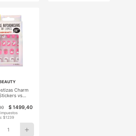
BEAUTY
stizas Charm
Stickers vs
s
$
1499
,
40
00
n impuestos
s: $
1239
1