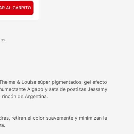
AR AL CARRITO
tos
s Thelma & Louise súper pigmentados, gel efecto
e humectante Algabo y sets de postizas Jessamy
 rincón de Argentina.
ras, retiran el color suavemente y minimizan la
na.