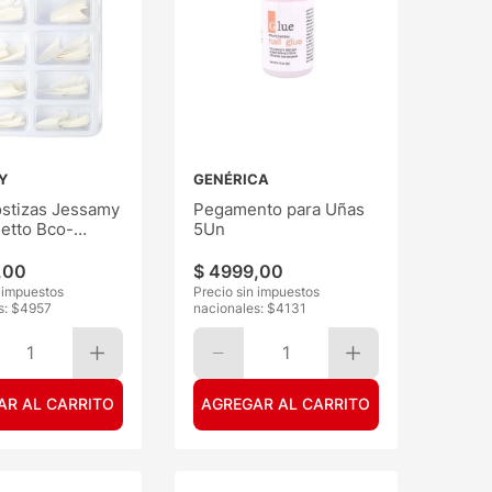
Y
GENÉRICA
stizas Jessamy
Pegamento para Uñas
letto Bco-
5Un
Nat
,
00
$
4999
,
00
n impuestos
Precio sin impuestos
s: $
4957
nacionales: $
4131
1
1
AR AL CARRITO
AGREGAR AL CARRITO