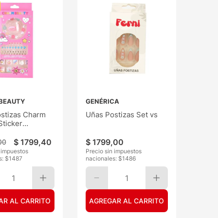
BEAUTY
GENÉRICA
stizas Charm
Uñas Postizas Set vs
Sticker
orios Kids
$
1799
,
40
$
1799
,
00
00
n impuestos
Precio sin impuestos
s: $
1487
nacionales: $
1486
1
1
AR AL CARRITO
AGREGAR AL CARRITO