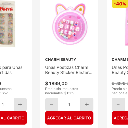
-
40%
CHARM BEAUTY
CHARM 
s para Uñas
Uñas Postizas Charm
Uñas Po
rtidas
Beauty Sticker Blister
Beauty 
Gatito Kids
c/Acces
0
$
1899
,
00
$
2999
,
puestos
Precio sin impuestos
Precio si
1652
nacionales: $
1569
nacionale
1
1
 AL CARRITO
AGREGAR AL CARRITO
AGREG