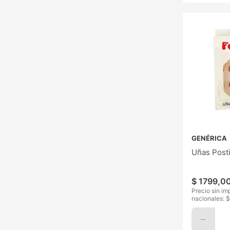
GENÉRICA
Uñas Posti
$
1799
,
0
Precio sin im
nacionales: $