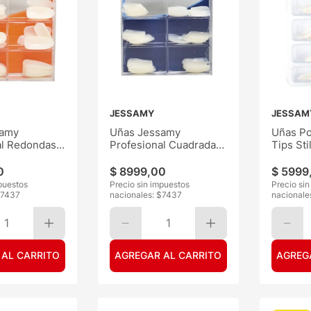
JESSAMY
JESSAM
samy
Uñas Jessamy
Uñas Po
al Redondas
Profesional Cuadradas
Tips Sti
100
Transp-
0
$
8999
,
00
$
5999
puestos
Precio sin impuestos
Precio si
7437
nacionales: $
7437
nacionale
1
1
 AL CARRITO
AGREGAR AL CARRITO
AGREG