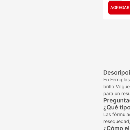
AGREGAR
Descripc
En Ferniplas
brillo Vogu
para un resu
Preguntas
¿Qué tipo
Las fórmulas
resequedad;
¿Cómo eli