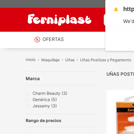
htt
🔔
¿Qué estás b
We’d
OFERTAS
Maquillaje
Uñas
Uñas Postizas y Pegamento
UÑAS POST
Marca
Charm Beauty
(
3
)
Genérica
(
5
)
Jessamy
(
3
)