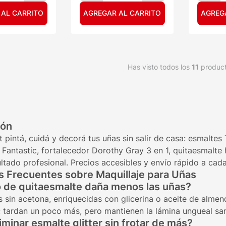
 AL CARRITO
AGREGAR AL CARRITO
AGREG
Has visto todos los
11
produc
ión
t pintá, cuidá y decorá tus uñas sin salir de casa: esmalte
e Fantastic, fortalecedor Dorothy Gray 3 en 1, quitaesmalt
ltado profesional. Precios accesibles y envío rápido a cada
 Frecuentes sobre Maquillaje para Uñas
 de quitaesmalte daña menos las uñas?
 sin acetona, enriquecidas con glicerina o aceite de almend
 tardan un poco más, pero mantienen la lámina ungueal sa
minar esmalte glitter sin frotar de más?