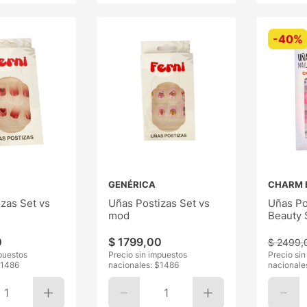
-
40%
GENÉRICA
CHARM 
zas Set vs
Uñas Postizas Set vs
Uñas Po
mod
Beauty 
Modelo
0
$
1799
,
00
$
2499
,
puestos
Precio sin impuestos
Precio si
1486
nacionales: $
1486
nacionale
1
1