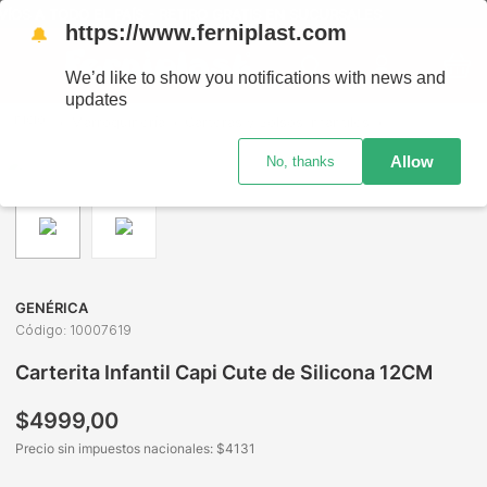
TODO EL PAÍS - RETIRO GRATIS EN SUCURSALES
https://www.ferniplast.com
🔔
We’d like to show you notifications with news and
updates
Marroquinería
Carteras y Bolsos Infantiles
Carteras y Bol
Allow
No, thanks
GENÉRICA
Código
:
10007619
Carterita Infantil Capi Cute de Silicona 12CM
$
4999
,
00
Precio sin impuestos nacionales: $
4131