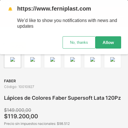
RO GRATIS EN SUCURSALES
https://www.ferniplast.com
🔔
We’d like to show you notifications with news and
updates
Librería
Escritura
Lápices de Colores
Lápices de Colores Faber Supersoft Lata 120Pz
Allow
No, thanks
-
20%
FABER
Código
:
10010927
Lápices de Colores Faber Supersoft Lata 120Pz
$
149
.
000
,
00
$
119
.
200
,
00
Precio sin impuestos nacionales: $
98.512