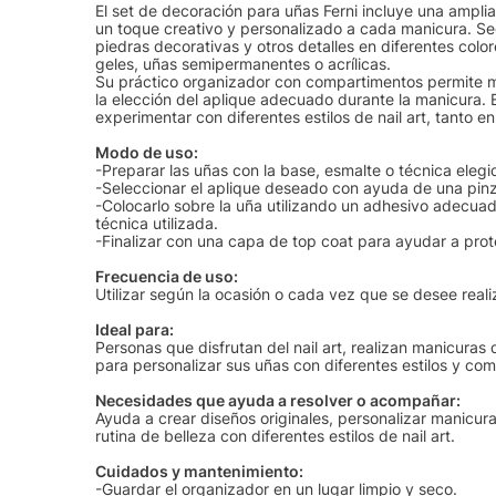
El set de decoración para uñas Ferni incluye una ampl
un toque creativo y personalizado a cada manicura. Segú
piedras decorativas y otros detalles en diferentes colo
geles, uñas semipermanentes o acrílicas.
Su práctico organizador con compartimentos permite m
la elección del aplique adecuado durante la manicura. 
experimentar con diferentes estilos de nail art, tanto 
Modo de uso:
-Preparar las uñas con la base, esmalte o técnica elegi
-Seleccionar el aplique deseado con ayuda de una pinz
-Colocarlo sobre la uña utilizando un adhesivo adecua
técnica utilizada.
-Finalizar con una capa de top coat para ayudar a prote
Frecuencia de uso:
Utilizar según la ocasión o cada vez que se desee real
Ideal para:
Personas que disfrutan del nail art, realizan manicura
para personalizar sus uñas con diferentes estilos y co
Necesidades que ayuda a resolver o acompañar:
Ayuda a crear diseños originales, personalizar manicur
rutina de belleza con diferentes estilos de nail art.
Cuidados y mantenimiento:
-Guardar el organizador en un lugar limpio y seco.