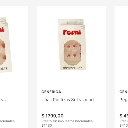
GENÉRICA
GEN
 vs
Uñas Postizas Set vs mod
Peg
$
1799
,
00
$
4
acionales:
Precio sin impuestos nacionales:
Preci
$
1486
$
413