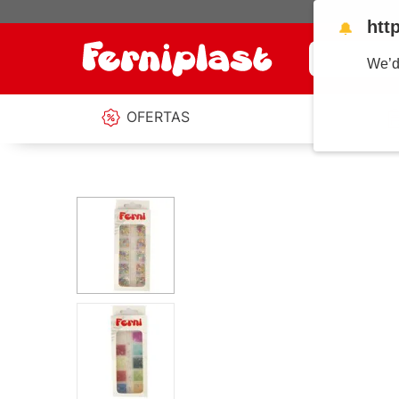
htt
🔔
¿Qué estás b
We’d
OFERTAS