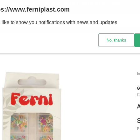
ENVÍOS A TODO EL PAÍS - RETIRO GRATIS EN SUCURSALES
ps://www.ferniplast.com
uscando?
 like to show you notifications with news and updates
No, thanks
CATÁLOGO
SUCURSALE
G
C
A
P