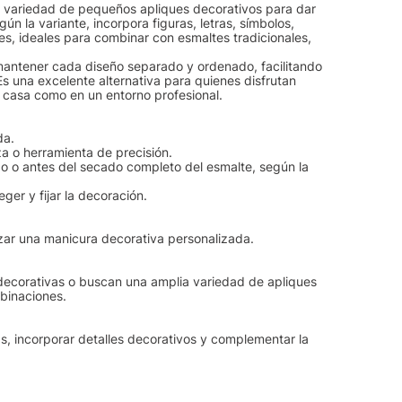
ia variedad de pequeños apliques decorativos para dar
n la variante, incorpora figuras, letras, símbolos,
res, ideales para combinar con esmaltes tradicionales,
antener cada diseño separado y ordenado, facilitando
Es una excelente alternativa para quienes disfrutan
en casa como en un entorno profesional.
da.
a o herramienta de precisión.
do o antes del secado completo del esmalte, según la
ger y fijar la decoración.
izar una manicura decorativa personalizada.
s decorativas o buscan una amplia variedad de apliques
mbinaciones.
as, incorporar detalles decorativos y complementar la