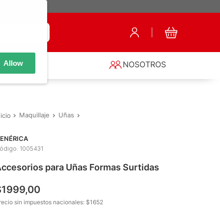
Allow
S
NOSOTROS
Maquillaje
Uñas
Uñas Postizas y Pegamento
Accesorios pa
ENÉRICA
ódigo
:
1005431
ccesorios para Uñas Formas Surtidas
$
1999
,
00
recio sin impuestos nacionales: $
1652