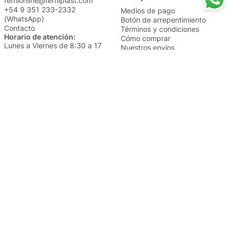
fernionline@ferniplast.com
+54 9 351 233-2332
Medios de pago
(WhatsApp)
Botón de arrepentimiento
Contacto
Términos y condiciones
Horario de atención:
Cómo comprar
Lunes a Viernes de 8:30 a 17
Nuestros envíos
Sábados de 9 a 14
Cambios y devoluciones
Institucional
Categorías
Sucursales
Bazar y Hogar
Trabajá con nosotros
Perfumería
Quiénes somos
Librería
Preguntas frecuentes
Limpieza
Electro
Juguetería
Más vendidos
Cuidado de la piel
Cacerolas y Sartenes
Papelería
Cuidado de la ropa
Mochilas
Pequeños electrodomésticos