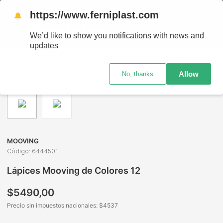
 EL PAÍS - RETIRO GRATIS EN SUCURSALES
https://www.ferniplast.com
🔔
We’d like to show you notifications with news and
updates
Librería
Escritura
Lápices de Colores
Lápices Mooving de Colores 12
Allow
No, thanks
MOOVING
Código
:
6444501
Lápices Mooving de Colores 12
$
5490
,
00
Precio sin impuestos nacionales: $
4537