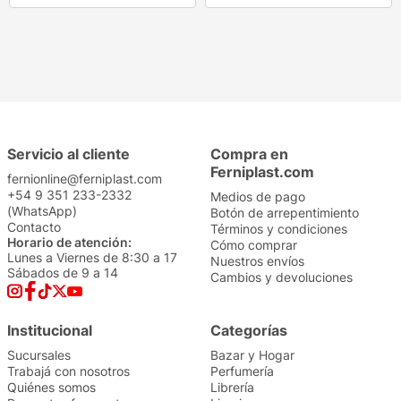
FRUCTIS
PLUSBELLE
Shampoo Fructis Oleo
Shampoo Plusbelle
Repair Liso Coco 350ML
Esencia Óleo Nutrición
700ML
$
7899
,
00
$
4499
,
00
Precio sin impuestos
Precio sin impuestos
nacionales: $
6528
nacionales: $
3718
1
1