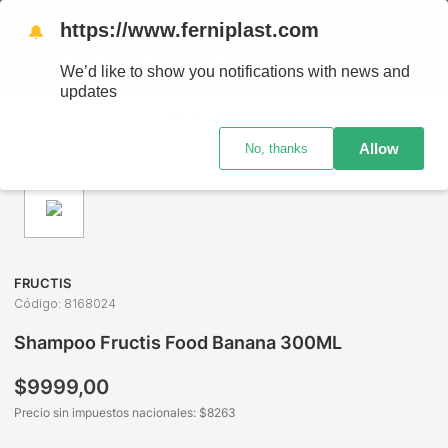
NVÍOS A TODO EL PAÍS - RETIRO GRATIS EN SUCURSALES
https://www.ferniplast.com
🔔
We’d like to show you notifications with news and
updates
Perfumería
Cuidado Capilar
Shampoo
Shampoo Fructis Food Banana 300ML
Allow
No, thanks
FRUCTIS
Código
:
8168024
Shampoo Fructis Food Banana 300ML
$
9999
,
00
Precio sin impuestos nacionales: $
8263