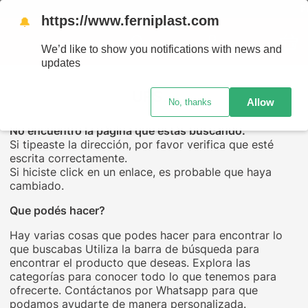
ENV
https://www.ferniplast.com
🔔
We’d like to show you notifications with news and
updates
UPS...
Allow
No, thanks
No encuentro la página que estás buscando.
Si tipeaste la dirección, por favor verifica que esté
escrita correctamente.
Si hiciste click en un enlace, es probable que haya
cambiado.
Que podés hacer?
Hay varias cosas que podes hacer para encontrar lo
que buscabas Utiliza la barra de búsqueda para
encontrar el producto que deseas. Explora las
categorías para conocer todo lo que tenemos para
ofrecerte. Contáctanos por Whatsapp para que
podamos ayudarte de manera personalizada.