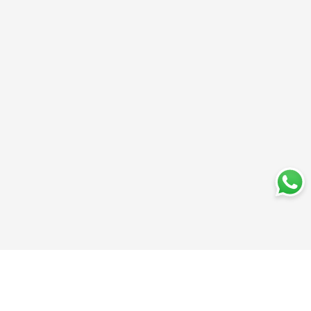
Trabajá con nosotros
Perfumería
Quiénes somos
Librería
Preguntas frecuentes
Limpieza
Electro
Juguetería
Más vendidos
Cuidado de la piel
Cacerolas y Sartenes
Papelería
Cuidado de la ropa
Mochilas
Pequeños electrodomésticos
Ferniplast © 2025. Todos los derechos reservados