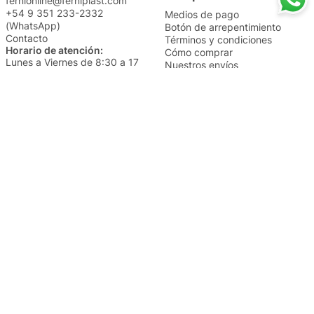
fernionline@ferniplast.com
+54 9 351 233-2332
Medios de pago
(WhatsApp)
Botón de arrepentimiento
Contacto
Términos y condiciones
Horario de atención:
Cómo comprar
Lunes a Viernes de 8:30 a 17
Nuestros envíos
Sábados de 9 a 14
Cambios y devoluciones
Institucional
Categorías
Sucursales
Bazar y Hogar
Trabajá con nosotros
Perfumería
Quiénes somos
Librería
Preguntas frecuentes
Limpieza
Electro
Juguetería
Más vendidos
Cuidado de la piel
Cacerolas y Sartenes
Papelería
Cuidado de la ropa
Mochilas
Pequeños electrodomésticos