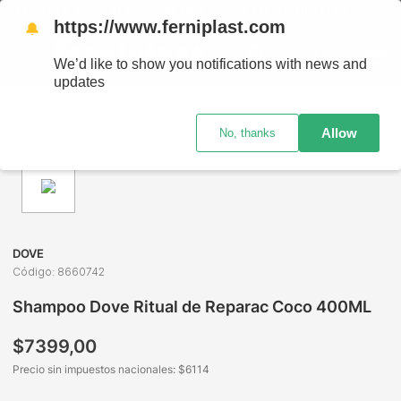
ENVÍOS A TODO EL PAÍS - RETIRO GRATIS EN SUCURSALES
https://www.ferniplast.com
🔔
We’d like to show you notifications with news and
updates
Perfumería
Cuidado Capilar
Shampoo
Shampoo Dove Ritual de Reparac Coco 400ML
Allow
No, thanks
DOVE
Código
:
8660742
Shampoo Dove Ritual de Reparac Coco 400ML
$
7399
,
00
Precio sin impuestos nacionales: $
6114