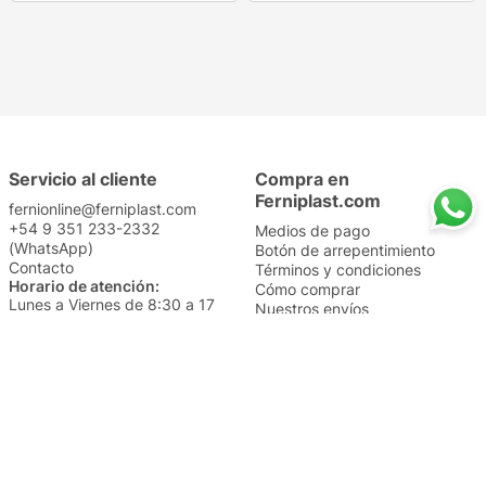
Servicio al cliente
Compra en
Ferniplast.com
fernionline@ferniplast.com
+54 9 351 233-2332
Medios de pago
(WhatsApp)
Botón de arrepentimiento
Contacto
Términos y condiciones
Horario de atención:
Cómo comprar
Lunes a Viernes de 8:30 a 17
Nuestros envíos
Sábados de 9 a 14
Cambios y devoluciones
Institucional
Categorías
Sucursales
Bazar y Hogar
Trabajá con nosotros
Perfumería
Quiénes somos
Librería
Preguntas frecuentes
Limpieza