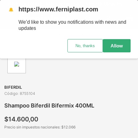
ENVÍOS A TODO EL PAÍS - RETIRO GRATIS EN SUCURSALES
https://www.ferniplast.com
🔔
We’d like to show you notifications with news and
updates
Perfumería
Cuidado Capilar
Shampoo
Shampoo Biferdil Bifermix 400ML
Allow
No, thanks
BIFERDIL
Código
:
8755104
Shampoo Biferdil Bifermix 400ML
$
14
.
600
,
00
Precio sin impuestos nacionales: $
12.066