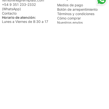
fernionline@ferniplast.com
+54 9 351 233-2332
Medios de pago
(WhatsApp)
Botón de arrepentimiento
Contacto
Términos y condiciones
Horario de atención:
Cómo comprar
Lunes a Viernes de 8:30 a 17
Nuestros envíos
Sábados de 9 a 14
Cambios y devoluciones
Institucional
Categorías
Sucursales
Bazar y Hogar
Trabajá con nosotros
Perfumería
Quiénes somos
Librería
Preguntas frecuentes
Limpieza
Electro
Juguetería
Más vendidos
Cuidado de la piel
Cacerolas y Sartenes
Papelería
Cuidado de la ropa
Mochilas
Pequeños electrodomésticos