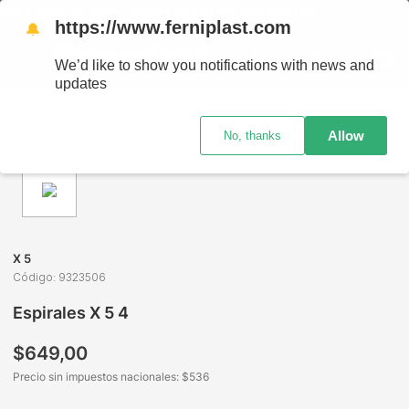
S A TODO EL PAÍS - RETIRO GRATIS EN SUCURSALES
https://www.ferniplast.com
🔔
We’d like to show you notifications with news and
updates
Limpieza
Insecticidas
Repelentes
Espirales X 5 4
Allow
No, thanks
X 5
Código
:
9323506
Espirales X 5 4
$
649
,
00
Precio sin impuestos nacionales: $
536