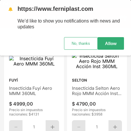
 SUCURSALES
https://www.ferniplast.com
🔔
We’d like to show you notifications with news and
updates
Ordenar por
Allow
No, thanks
FUYÍ
SELTON
Insecticida Fuyí Aero
Insecticida Selton Aero
MMM 360ML
Rojo MMM Acción Inst
360ML
$
4999
,
00
$
4790
,
00
Precio sin impuestos
Precio sin impuestos
nacionales: $
4131
nacionales: $
3958
1
1