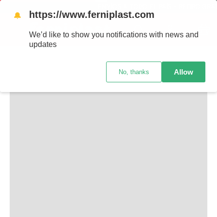
ENVÍOS A TODO EL PAÍS - RETIRO GRAT
https://www.ferniplast.com
🔔
TAMBIÉN TE PUEDE INTERESAR
We’d like to show you notifications with news and
updates
Allow
No, thanks