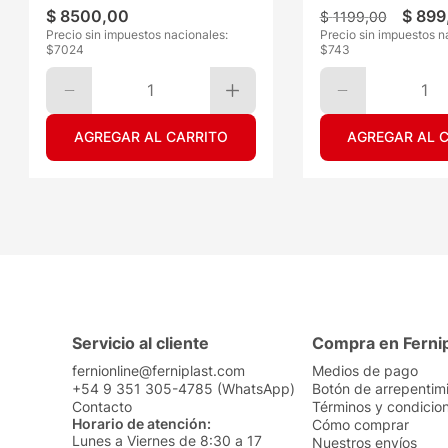
$
8500
,
00
$
899
$
1199
,
00
Precio sin impuestos nacionales:
Precio sin impuestos n
$
7024
$
743
1
1
AGREGAR AL CARRITO
AGREGAR AL 
Servicio al cliente
Compra en Ferni
fernionline@ferniplast.com
Medios de pago
+54 9 351 305-4785 (WhatsApp)
Botón de arrepentim
Contacto
Términos y condicio
Horario de atención:
Cómo comprar
Lunes a Viernes de 8:30 a 17
Nuestros envíos