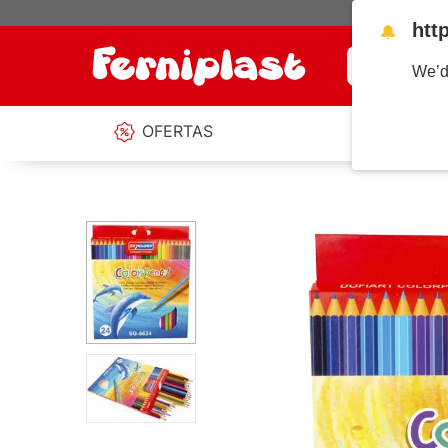
htt
🔔
¿Qué estás b
We’d
OFERTAS