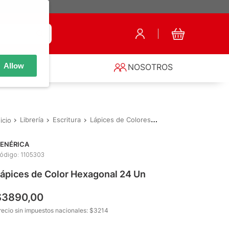
Allow
S
NOSOTROS
Librería
Escritura
Lápices de Colores
Lápices de Color Hex
ENÉRICA
ódigo
:
1105303
ápices de Color Hexagonal 24 Un
$
3890
,
00
recio sin impuestos nacionales: $
3214