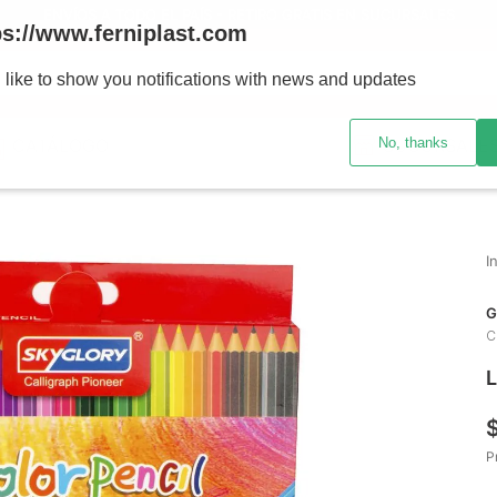
ENVÍOS A TODO EL PAÍS - RETIRO GRATIS EN SUCURSALES
ps://www.ferniplast.com
uscando?
 like to show you notifications with news and updates
No, thanks
CATÁLOGO
SUCURSALE
G
C
L
P