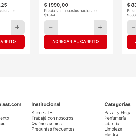
,
25
$
1990
,
00
$
8
acionales:
Precio sin impuestos nacionales:
Preci
$
1644
$
688
1
CARRITO
AGREGAR AL CARRITO
plast.com
Institucional
Categorías
Sucursales
Bazar y Hogar
iento
Trabajá con nosotros
Perfumería
nes
Quiénes somos
Librería
Preguntas frecuentes
Limpieza
Electro