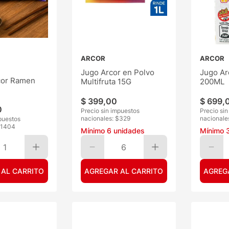
ARCOR
ARCOR
Jugo Arcor en Polvo
Jugo Arc
cor Ramen
Multifruta 15G
200ML
$
399
,
00
$
699
,
0
Precio sin impuestos
Precio si
nacionales: $
329
nacionale
puestos
1404
Mínimo
6
unidades
Mínimo
1
6
 AL CARRITO
AGREGAR AL CARRITO
AGREG