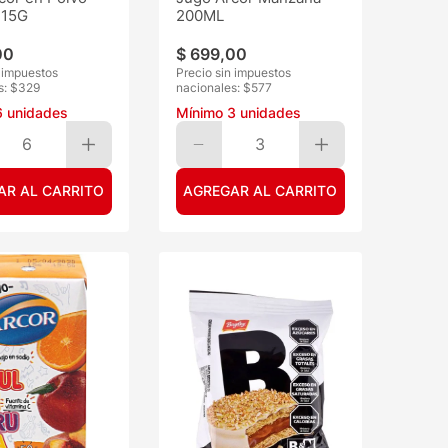
 15G
200ML
00
$
699
,
00
n impuestos
Precio sin impuestos
s: $
329
nacionales: $
577
6
unidades
Mínimo
3
unidades
6
3
AR AL CARRITO
AGREGAR AL CARRITO