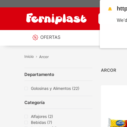
htt
🔔
¿Qué estás b
We’d
OFERTAS
Arcor
ARCOR
Departamento
Golosinas y Alimentos
(
22
)
Categoría
Alfajores
(
2
)
Bebidas
(
7
)