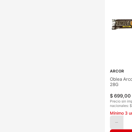
ARCOR
Oblea Arc
28G
$
699
,
00
Precio sin im
nacionales: $
Mínimo
3
u