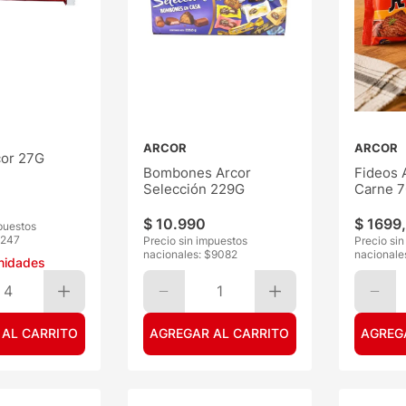
ARCOR
ARCOR
cor 27G
Bombones Arcor
Fideos 
Selección 229G
Carne 
$
10
.
990
$
1699
,
puestos
247
Precio sin impuestos
Precio si
nacionales: $
9082
nacionale
nidades
4
1
 AL CARRITO
AGREGAR AL CARRITO
AGREG