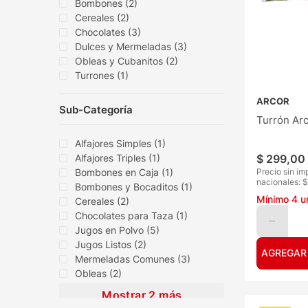
Bombones
(
2
)
Cereales
(
2
)
Chocolates
(
3
)
Dulces y Mermeladas
(
3
)
Obleas y Cubanitos
(
2
)
Turrones
(
1
)
ARCOR
Sub-Categoría
Turrón Ar
Alfajores Simples
(
1
)
Alfajores Triples
(
1
)
$
299
,
00
Bombones en Caja
(
1
)
Precio sin im
nacionales: $
Bombones y Bocaditos
(
1
)
Mínimo
4
u
Cereales
(
2
)
Chocolates para Taza
(
1
)
Jugos en Polvo
(
5
)
Jugos Listos
(
2
)
AGREGAR
Mermeladas Comunes
(
3
)
Obleas
(
2
)
Mostrar 2 más