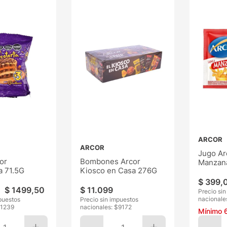
ARCOR
ARCOR
Jugo Ar
or
Bombones Arcor
Manzan
a 71.5G
Kiosco en Casa 276G
$
399
,
$
1499
,
50
$
11
.
099
Precio si
nacionale
puestos
Precio sin impuestos
1239
nacionales: $
9172
Mínimo