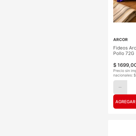
ARCOR
Fideos Ar
Pollo 72G
$
1699
,
0
Precio sin im
nacionales: $
AGREGAR