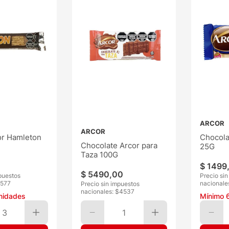
ARCOR
ARCOR
or Hamleton
Chocola
Chocolate Arcor para
25G
Taza 100G
$
1499
$
5490
,
00
puestos
Precio si
577
nacionale
Precio sin impuestos
nacionales: $
4537
nidades
Mínimo
3
1