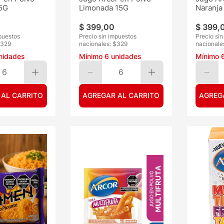
5G
Limonada 15G
Naranja
$
399
,
00
$
399
,
puestos
Precio sin impuestos
Precio si
329
nacionales: $
329
nacionale
nidades
Mínimo
6
unidades
Mínimo
6
6
 AL CARRITO
AGREGAR AL CARRITO
AGREG