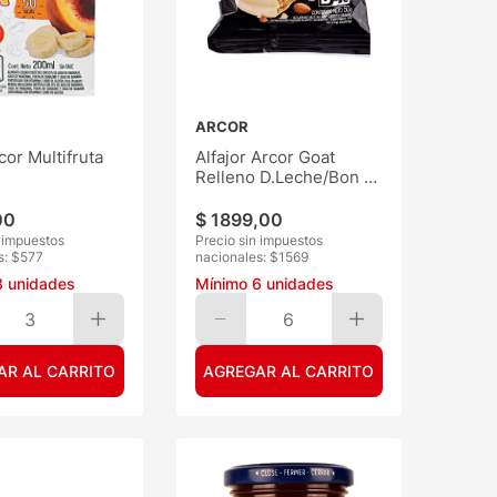
ARCOR
or Multifruta
Alfajor Arcor Goat
Relleno D.Leche/Bon o
bon 75G
00
$
1899
,
00
n impuestos
Precio sin impuestos
s: $
577
nacionales: $
1569
3
unidades
Mínimo
6
unidades
3
6
AR AL CARRITO
AGREGAR AL CARRITO