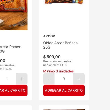
ARCOR
Oblea Arcor Bañada
Arcor Ramen
20G
70G
$
599
,
00
00
Precio sin impuestos
nacionales: $
495
n impuestos
s: $
1404
Mínimo
3
unidades
1
3
AR AL CARRITO
AGREGAR AL CARRITO