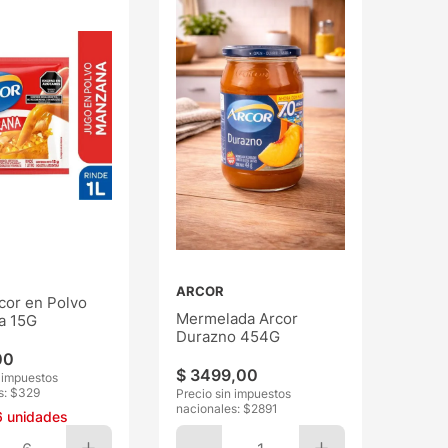
ARCOR
cor en Polvo
Mermelada Arcor
a 15G
Durazno 454G
00
$
3499
,
00
n impuestos
s: $
329
Precio sin impuestos
nacionales: $
2891
6
unidades