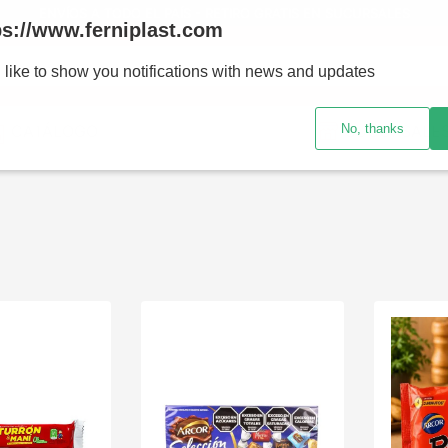
ENVÍOS A TODO EL PAÍS - RETIRO GRATIS EN SUCURSALES
ps://www.ferniplast.com
uscando?
 like to show you notifications with news and updates
No, thanks
CATÁLOGO
SUCURSALE