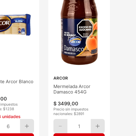
ARCOR
te Arcor Blanco
Mermelada Arcor
Damasco 454G
,
00
$
3499
,
00
n impuestos
s: $
1238
Precio sin impuestos
nacionales: $
2891
6
unidades
6
1