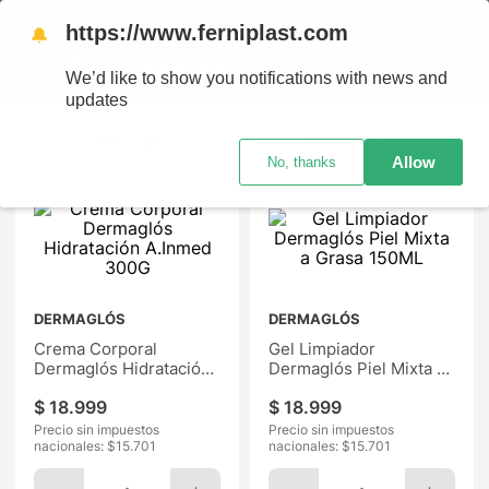
AÍS - RETIRO GRATIS EN SUCURSALES
https://www.ferniplast.com
🔔
We’d like to show you notifications with news and
updates
Ordenar por
Allow
No, thanks
DERMAGLÓS
DERMAGLÓS
Crema Corporal
Gel Limpiador
Dermaglós Hidratación
Dermaglós Piel Mixta a
A.Inmed 300G
Grasa 150ML
$
18
.
999
$
18
.
999
Precio sin impuestos
Precio sin impuestos
nacionales: $
15.701
nacionales: $
15.701