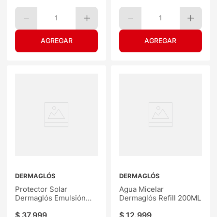
1
1
DERMAGLÓS
DERMAGLÓS
Protector Solar
Agua Micelar
Dermaglós Emulsión
Dermaglós Refill 200ML
F40 380ML
$
37
.
999
$
12
.
999