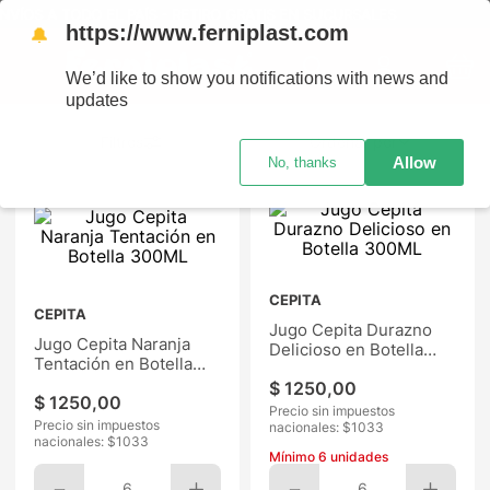
TODO EL PAÍS - RETIRO GRATIS EN SUCURSALES
https://www.ferniplast.com
🔔
We’d like to show you notifications with news and
updates
Ordenar por
Allow
No, thanks
CEPITA
CEPITA
Jugo Cepita Durazno
Jugo Cepita Naranja
Delicioso en Botella
Tentación en Botella
300ML
300ML
$
1250
,
00
$
1250
,
00
Precio sin impuestos
Precio sin impuestos
nacionales: $
1033
nacionales: $
1033
Mínimo
6
unidades
6
6