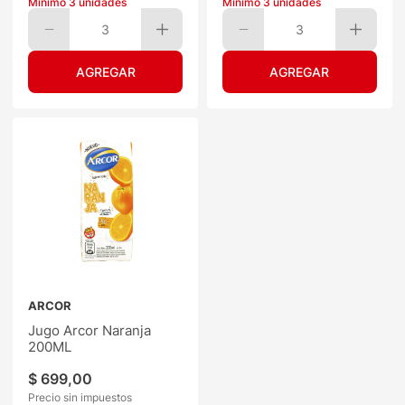
Mínimo
3
unidades
Mínimo
3
unidades
3
3
ARCOR
Jugo Arcor Naranja
200ML
$
699
,
00
Precio sin impuestos