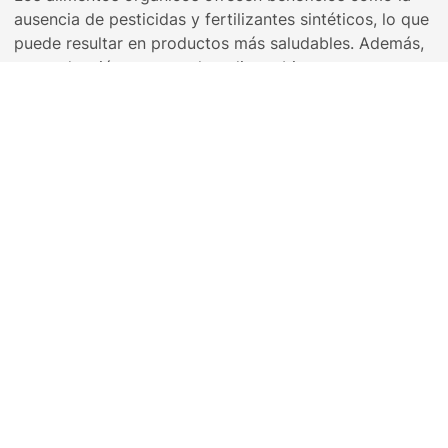
ausencia de pesticidas y fertilizantes sintéticos, lo que
puede resultar en productos más saludables. Además,
su producción respeta el medio ambiente,
promoviendo prácticas agrícolas sostenibles que
benefician tanto al consumidor como al ecosistema.
Servicio al cliente
Compra en
Ferniplast.com
fernionline@ferniplast.com
+54 9 351 233-2332
Medios de pago
(WhatsApp)
Botón de arrepentimiento
Contacto
Términos y condiciones