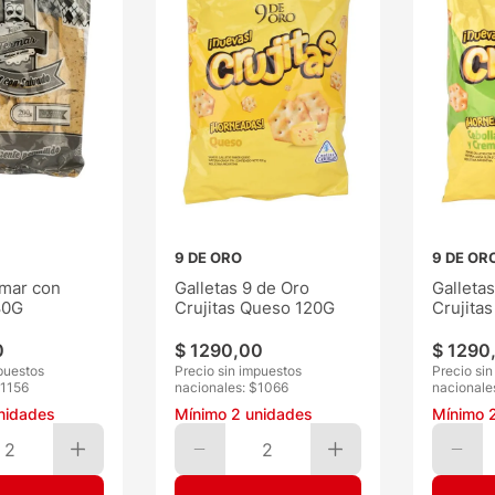
9 DE ORO
9 DE OR
rmar con
Galletas 9 de Oro
Galleta
80G
Crujitas Queso 120G
Crujitas
Crema 
0
$
1290
,
00
$
1290
puestos
Precio sin impuestos
Precio si
1156
nacionales: $
1066
nacionale
nidades
Mínimo
2
unidades
Mínimo
2
2