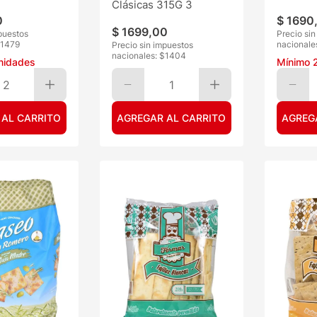
Clásicas 315G 3
0
$
1690
$
1699
,
00
puestos
Precio si
1479
nacionale
Precio sin impuestos
nacionales: $
1404
nidades
Mínimo
2
1
 AL CARRITO
AGREGAR AL CARRITO
AGREG