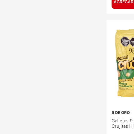
AGREGAR
9 DE ORO
Galletas 9
Crujitas H
120G