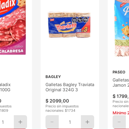
PASEO
BAGLEY
Galleta
aladix
Galletas Bagley Traviata
Jamon 
 100G
Original 324G 3
$
1799
,
0
$
2099
,
00
Precio si
nacionale
puestos
Precio sin impuestos
1809
nacionales: $
1734
Mínimo
1
1