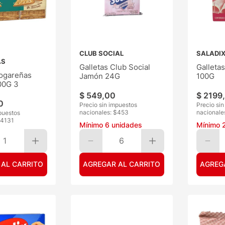
CLUB SOCIAL
SALADI
AS
Galletas Club Social
Galleta
Hogareñas
Jamón 24G
100G
00G 3
$
549
,
00
$
2199
,
0
Precio sin impuestos
Precio si
nacionales: $
453
nacionale
puestos
4131
Mínimo
6
unidades
Mínimo
1
6
 AL CARRITO
AGREGAR AL CARRITO
AGREG