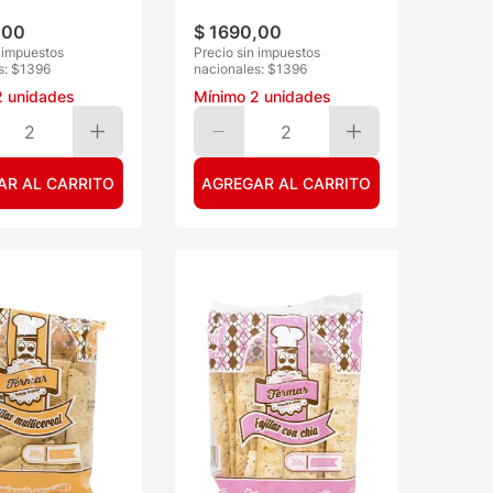
,
00
$
1690
,
00
n impuestos
Precio sin impuestos
s: $
1396
nacionales: $
1396
2
unidades
Mínimo
2
unidades
2
2
AR AL CARRITO
AGREGAR AL CARRITO