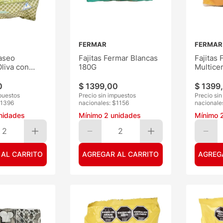
FERMAR
FERMAR
aseo
Fajitas Fermar Blancas
Fajitas 
liva con
180G
Multice
50G
0
$
1399
,
00
$
1399
,
puestos
Precio sin impuestos
Precio si
1396
nacionales: $
1156
nacionale
nidades
Mínimo
2
unidades
Mínimo
2
2
 AL CARRITO
AGREGAR AL CARRITO
AGREG