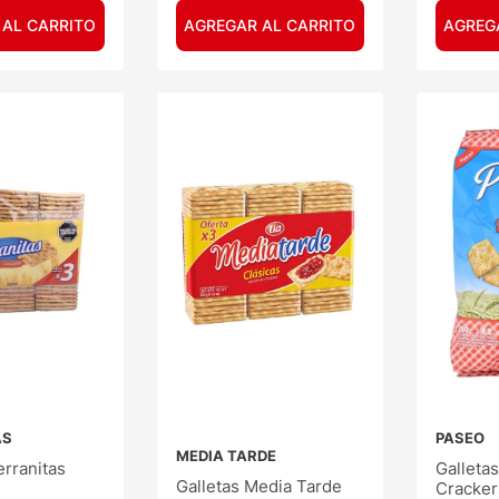
 AL CARRITO
AGREGAR AL CARRITO
AGREG
AS
PASEO
MEDIA TARDE
erranitas
Galleta
Galletas Media Tarde
Cracker