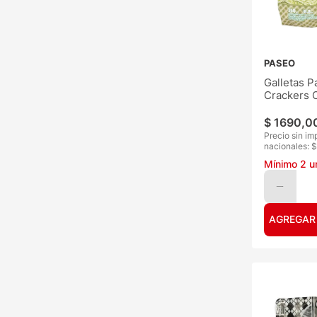
PASEO
Galletas P
Crackers O
Romero 2
$
1690
,
0
Precio sin im
nacionales: $
Mínimo
2
u
AGREGAR