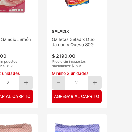
X
SALADIX
s Saladix Jamón
Galletas Saladix Duo
Jamón y Queso 80G
00
$
2190
,
00
n impuestos
Precio sin impuestos
s: $
1817
nacionales: $
1809
2
unidades
Mínimo
2
unidades
2
2
AR AL CARRITO
AGREGAR AL CARRITO