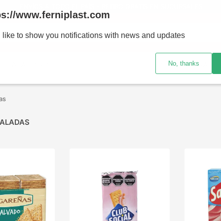
ENVÍOS A TODO EL PAÍS - RETIRO GRATIS EN SUCURSALES
ps://www.ferniplast.com
uscando?
 like to show you notifications with news and updates
No, thanks
CATÁLOGO
SUCURSALE
as
SALADAS