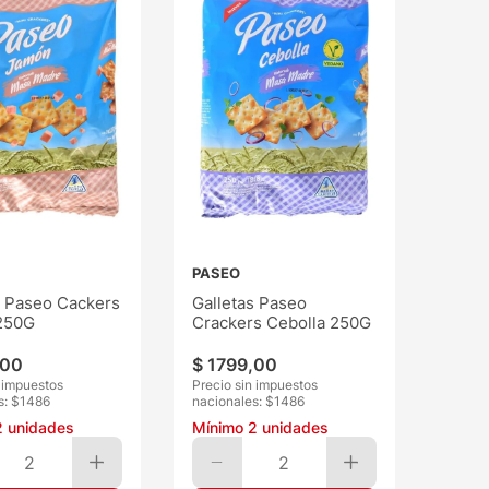
PASEO
s Paseo Cackers
Galletas Paseo
250G
Crackers Cebolla 250G
00
$
1799
,
00
n impuestos
Precio sin impuestos
s: $
1486
nacionales: $
1486
2
unidades
Mínimo
2
unidades
2
2