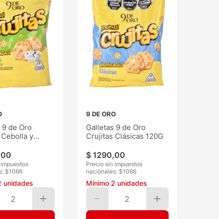
O
9 DE ORO
s 9 de Oro
Galletas 9 de Oro
 Cebolla y
Crujitas Clásicas 120G
120G
,
00
$
1290
,
00
n impuestos
Precio sin impuestos
s: $
1066
nacionales: $
1066
2
unidades
Mínimo
2
unidades
2
2