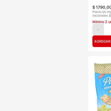
$
1790
,
0
Precio sin im
nacionales: $
Mínimo
2
u
AGREGAR