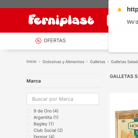
htt
🔔
¿Qué estás b
We’d
OFERTAS
Golosinas y Alimentos
Galletas
Galletas Salad
GALLETAS 
Marca
9 de Oro
(
4
)
Argentita
(
1
)
Bagley
(
1
)
Club Social
(
2
)
Fermar
(
4
)