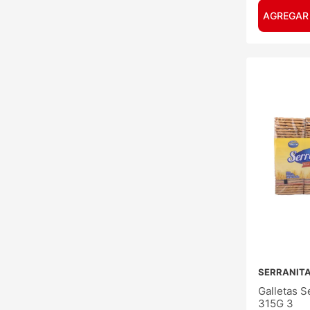
AGREGAR
SERRANIT
Galletas S
315G 3