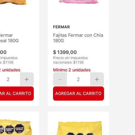
FERMAR
Fermar
Fajitas Fermar con Chía
real 180G
180G
00
$
1399
,
00
n impuestos
Precio sin impuestos
s: $
1156
nacionales: $
1156
2
unidades
Mínimo
2
unidades
2
2
AR AL CARRITO
AGREGAR AL CARRITO