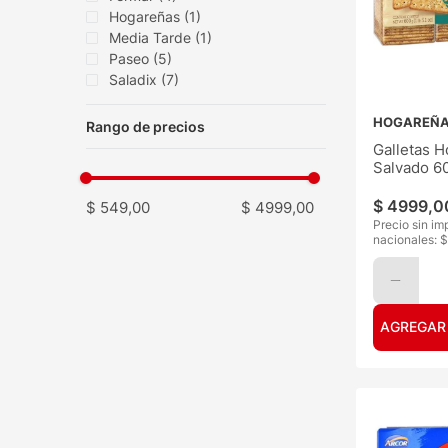
Hogareñas
(
1
)
Media Tarde
(
1
)
Paseo
(
5
)
Saladix
(
7
)
Serranitas
(
1
)
HOGAREÑ
Galletas 
Salvado 6
$
4999
,
0
$ 549,00
$ 4999,00
Precio sin im
nacionales: $
AGREGAR