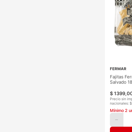
FERMAR
Fajitas Fe
Salvado 1
$
1399
,
0
Precio sin im
nacionales: $
Mínimo
2
u