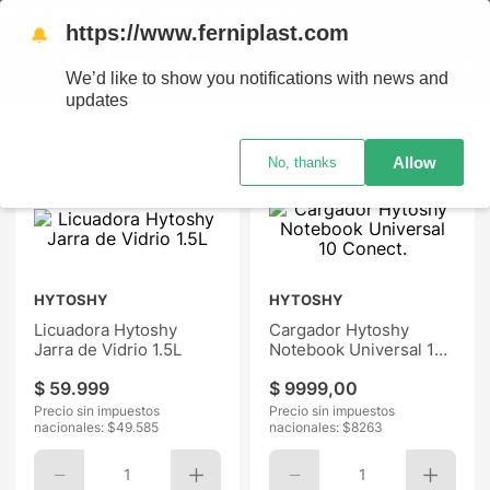
EL PAÍS - RETIRO GRATIS EN SUCURSALES
https://www.ferniplast.com
🔔
We’d like to show you notifications with news and
updates
Ordenar por
Allow
No, thanks
HYTOSHY
HYTOSHY
Licuadora Hytoshy
Cargador Hytoshy
Jarra de Vidrio 1.5L
Notebook Universal 10
Conect.
$
59
.
999
$
9999
,
00
Precio sin impuestos
Precio sin impuestos
nacionales: $
49.585
nacionales: $
8263
1
1