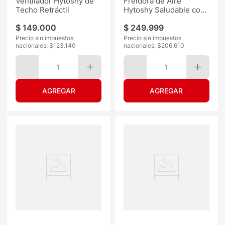
Ventilador Hytoshy de
Freidora de Aire
Techo Retráctil
Hytoshy Saludable con
Grill 2000W
$
149
.
000
$
249
.
999
Precio sin impuestos
Precio sin impuestos
nacionales: $
123.140
nacionales: $
206.610
1
1