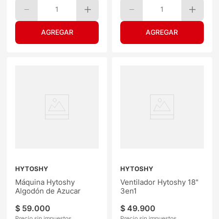
1
1
HYTOSHY
HYTOSHY
Máquina Hytoshy
Ventilador Hytoshy 18"
Algodón de Azucar
3en1
$
59
.
000
$
49
.
900
Precio sin impuestos
Precio sin impuestos