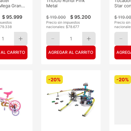
attel
Triciclo Rondi Pink
Tocador 
Mega Gran
Metal
Star co
$
95
.
999
$
95
.
200
$
119
.
000
$
119
.
0
puestos
Precio sin impuestos
Precio si
79.338
nacionales: $
78.677
nacionale
1
1
 AL CARRITO
AGREGAR AL CARRITO
AGREG
-
20%
-
20%