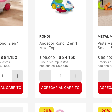
RONDI
METAL 
ondi 2 en 1
Andador Rondi 2 en 1
Pista M
Maxi Top
Smash &
$
84
.
150
$
84
.
150
$
99
.
000
$
99
.
90
puestos
Precio sin impuestos
Precio si
69.545
nacionales: $
69.545
nacionale
1
1
 AL CARRITO
AGREGAR AL CARRITO
AGREG
-
20%
-
20%