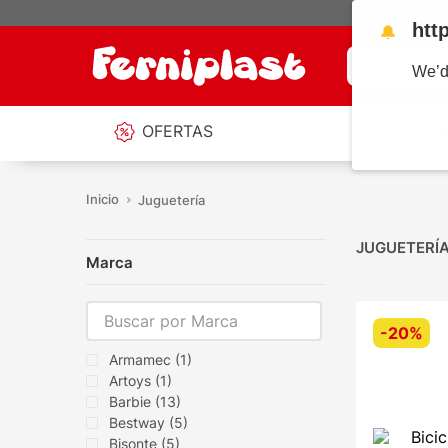
htt
🔔
¿Qué estás b
We’d
OFERTAS
Juguetería
JUGUETERÍ
Marca
-
20%
Armamec
(
1
)
Artoys
(
1
)
Barbie
(
13
)
Bestway
(
5
)
Bisonte
(
5
)