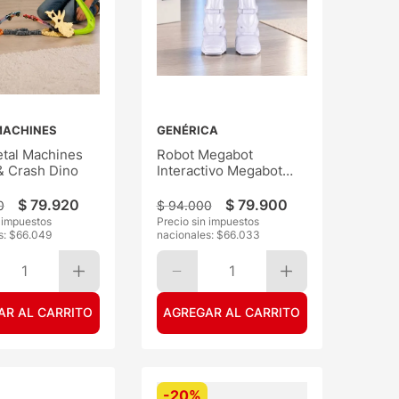
MACHINES
GENÉRICA
etal Machines
Robot Megabot
 Crash Dino
Interactivo Megabot
40CM
$
79
.
920
$
79
.
900
0
$
94
.
000
n impuestos
Precio sin impuestos
s: $
66.049
nacionales: $
66.033
1
1
AR AL CARRITO
AGREGAR AL CARRITO
-
20%