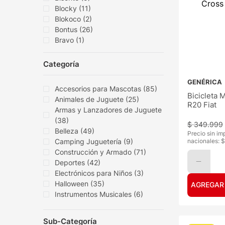
Blocky
(
11
)
Blokoco
(
2
)
Bontus
(
26
)
Bravo
(
1
)
Calesita
(
2
)
Categoría
Mostrar 48 más
GENÉRICA
Accesorios para Mascotas
(
85
)
Bicicleta 
Animales de Juguete
(
25
)
R20 Fiat
Armas y Lanzadores de Juguete
(
38
)
$
349
.
999
Belleza
(
49
)
Precio sin im
Camping Juguetería
(
9
)
nacionales: $
Construcción y Armado
(
71
)
Deportes
(
42
)
Electrónicos para Niños
(
3
)
Halloween
(
35
)
AGREGAR
Instrumentos Musicales
(
6
)
Mostrar 13 más
Sub-Categoría