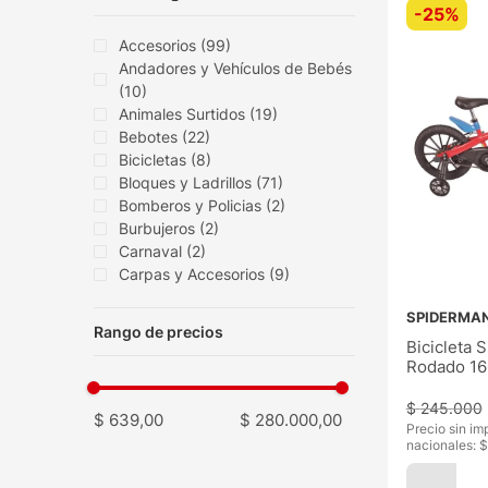
-
25%
Accesorios
(
99
)
Andadores y Vehículos de Bebés
(
10
)
Animales Surtidos
(
19
)
Bebotes
(
22
)
Bicicletas
(
8
)
Bloques y Ladrillos
(
71
)
Bomberos y Policias
(
2
)
Burbujeros
(
2
)
Carnaval
(
2
)
Carpas y Accesorios
(
9
)
Mostrar 47 más
SPIDERMA
Bicicleta 
Rodado 16
$
245
.
000
$ 639,00
$ 280.000,00
Precio sin im
nacionales: $