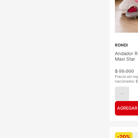
RONDI
Andador R
Maxi Star
$
99
.
000
Precio sin im
nacionales: $
AGREGAR
-
20%