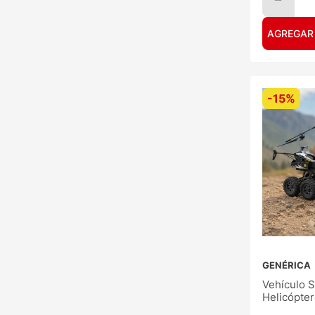
AGREGAR
-
15%
GENÉRICA
Vehículo S
Helicópte