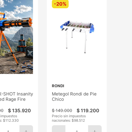
-
20%
RONDI
 X-SHOT Insanity
Metegol Rondi de Pie
ed Rage Fire
Chico
$
135
.
920
$
119
.
200
00
$
149
.
000
n impuestos
Precio sin impuestos
s: $
112.330
nacionales: $
98.512