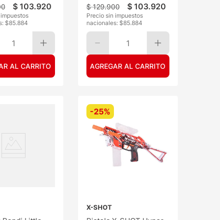
$
103
.
920
$
103
.
920
00
$
129
.
900
n impuestos
Precio sin impuestos
s: $
85.884
nacionales: $
85.884
1
1
AR AL CARRITO
AGREGAR AL CARRITO
-
25%
X-SHOT