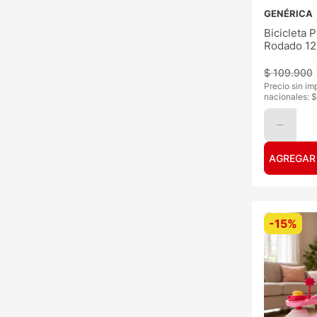
GENÉRICA
Bicicleta 
Rodado 12
$
109
.
900
Precio sin im
nacionales: $
AGREGAR
-
15%