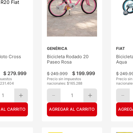
GENÉRICA
FIAT
Moto Cross
Bicicleta Rodado 20
Biciclet
Paseo Rosa
Aqua
$
279
.
999
$
199
.
999
$
249
.
999
$
249
.
9
puestos
Precio sin impuestos
Precio si
231.404
nacionales: $
165.288
nacionale
1
1
 AL CARRITO
AGREGAR AL CARRITO
AGREG