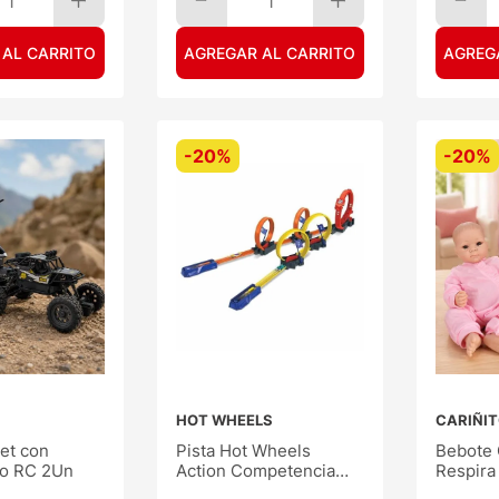
1
1
 AL CARRITO
AGREGAR AL CARRITO
AGREG
-
20%
-
20%
HOT WHEELS
CARIÑI
et con
Pista Hot Wheels
Bebote 
ro RC 2Un
Action Competencia
Respira
Multiloop