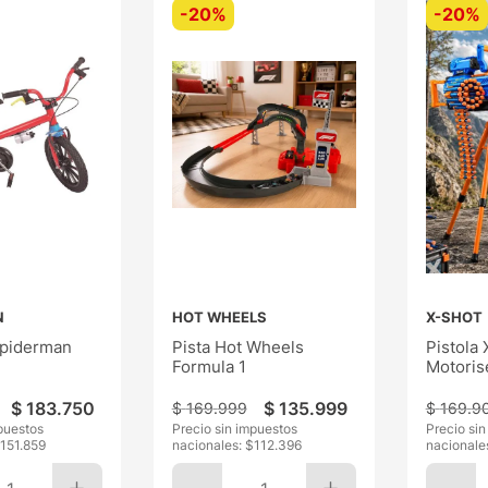
-
20%
-
20%
N
HOT WHEELS
X-SHOT
Spiderman
Pista Hot Wheels
Pistola
Formula 1
Motoris
$
183
.
750
$
135
.
999
$
169
.
999
$
169
.
9
puestos
Precio sin impuestos
Precio si
151.859
nacionales: $
112.396
nacionale