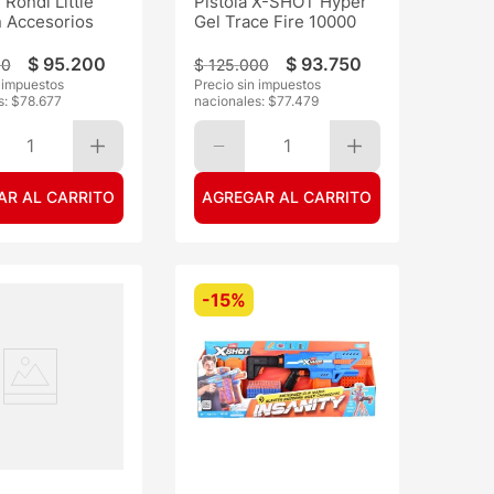
Rondi Little
Pistola X-SHOT Hyper
n Accesorios
Gel Trace Fire 10000
$
95
.
200
$
93
.
750
00
$
125
.
000
n impuestos
Precio sin impuestos
s: $
78.677
nacionales: $
77.479
1
1
AR AL CARRITO
AGREGAR AL CARRITO
-
15%