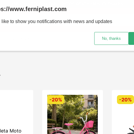
ENVÍOS A TODO EL PAÍS - RETIRO GRATIS EN SUCURSALES
ps://www.ferniplast.com
uscando?
 like to show you notifications with news and updates
No, thanks
CATÁLOGO
SUCURSALE
A
-
20%
-
20%