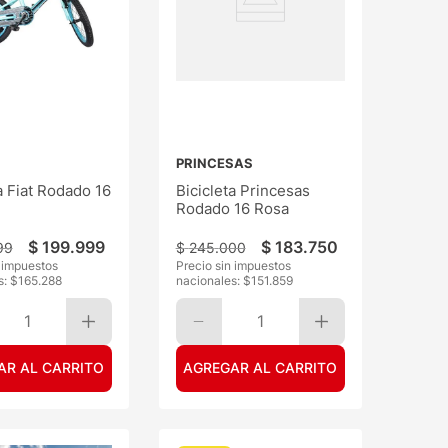
PRINCESAS
a Fiat Rodado 16
Bicicleta Princesas
Rodado 16 Rosa
$
199
.
999
$
183
.
750
99
$
245
.
000
n impuestos
Precio sin impuestos
s: $
165.288
nacionales: $
151.859
1
1
AR AL CARRITO
AGREGAR AL CARRITO