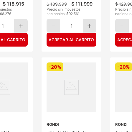
$
118
.
915
$
111
.
999
$
139
.
999
$
129
.
9
puestos
Precio sin impuestos
Precio si
98.276
nacionales: $
92.561
nacionale
1
1
 AL CARRITO
AGREGAR AL CARRITO
AGREG
-
20%
-
20%
RONDI
RONDI