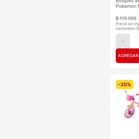
Bloques M
Pokemon 
Pokebola
$
119
.
999
Precio sin im
nacionales: $
AGREGAR
-
20%