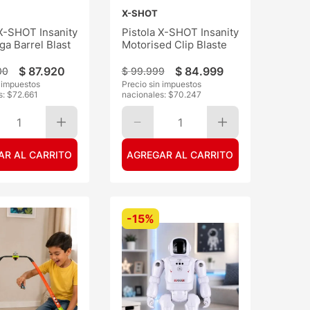
X-SHOT
 X-SHOT Insanity
Pistola X-SHOT Insanity
a Barrel Blast
Motorised Clip Blaste
$
87
.
920
$
84
.
999
00
$
99
.
999
n impuestos
Precio sin impuestos
s: $
72.661
nacionales: $
70.247
1
1
AR AL CARRITO
AGREGAR AL CARRITO
-
15%