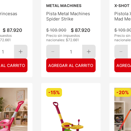
METAL MACHINES
X-SHOT
Princesas
Pista Metal Machines
Pistola
Spider Strike
Mad Meg
$
87
.
920
$
87
.
920
$
109
.
900
$
109
.
9
puestos
Precio sin impuestos
Precio si
72.661
nacionales: $
72.661
nacionale
1
1
 AL CARRITO
AGREGAR AL CARRITO
AGREG
-
15%
-
20%