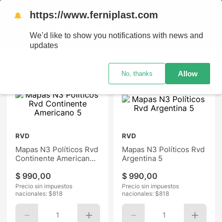
EL PAÍS - RETIRO GRATIS EN SUCURSALES
https://www.ferniplast.com
🔔
We’d like to show you notifications with news and
updates
Ordenar por
Allow
No, thanks
RVD
RVD
Mapas N3 Políticos Rvd
Mapas N3 Políticos Rvd
Continente Americano
Argentina 5
5
$
990
,
00
$
990
,
00
Precio sin impuestos
Precio sin impuestos
nacionales: $
818
nacionales: $
818
1
1