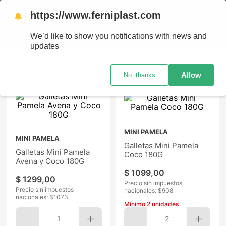
VÍOS A TODO EL PAÍS - RETIRO GRATIS EN SUCURSALES
https://www.ferniplast.com
🔔
We’d like to show you notifications with news and
updates
Ordenar por
Allow
No, thanks
MINI PAMELA
MINI PAMELA
Galletas Mini Pamela
Galletas Mini Pamela
Coco 180G
Avena y Coco 180G
$
1099
,
00
$
1299
,
00
Precio sin impuestos
Precio sin impuestos
nacionales: $
908
nacionales: $
1073
Mínimo
2
unidades
1
2