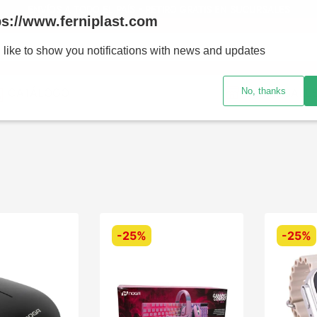
ENVÍOS A TODO EL PAÍS - RETIRO GRATIS EN SUCURSALES
ps://www.ferniplast.com
uscando?
 like to show you notifications with news and updates
No, thanks
CATÁLOGO
SUCURSALE
-
25%
-
25%