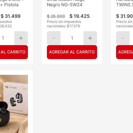
 + Pistola
Negro NG-SW24
TWINS S
$
31
.
499
$
19
.
425
$
31
.
90
$
25
.
900
puestos
Precio sin impuestos
Precio si
26.032
nacionales: $
17.579
nacionale
1
1
 AL CARRITO
AGREGAR AL CARRITO
AGREG