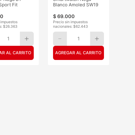
port Fit
Blanco Amoled SW19
0
$
69
.
000
n impuestos
Precio sin impuestos
s: $
26.363
nacionales: $
62.443
1
1
AR AL CARRITO
AGREGAR AL CARRITO