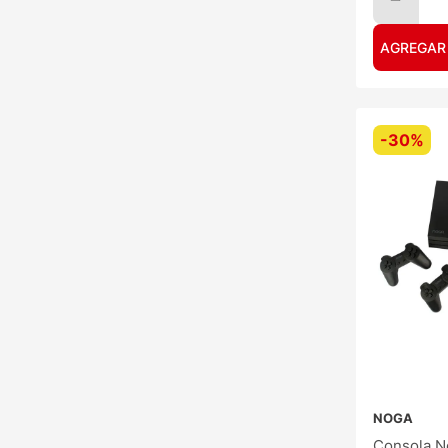
AGREGAR
-
30%
NOGA
Consola No