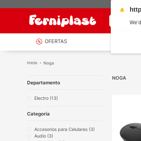
htt
🔔
¿Qué estás b
We’d
OFERTAS
Noga
NOGA
Departamento
Electro
(
13
)
Categoría
Accesorios para Celulares
(
3
)
Audio
(
3
)