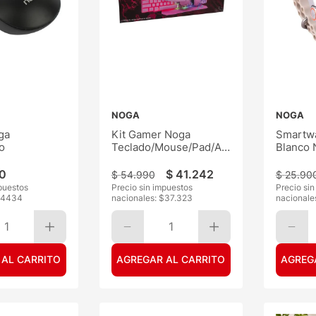
NOGA
NOGA
ga
Kit Gamer Noga
Smartw
o
Teclado/Mouse/Pad/Auric.
Blanco
Rosa 4
0
$
41
.
242
$
54
.
990
$
25
.
90
puestos
Precio sin impuestos
Precio si
4434
nacionales: $
37.323
nacionale
1
1
 AL CARRITO
AGREGAR AL CARRITO
AGREG