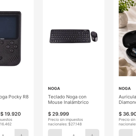
NOGA
NOGA
oga Pocky R8
Teclado Noga con
Auricul
Mouse Inalámbrico
Diamon
$
19
.
920
$
29
.
999
$
36
.
9
puestos
Precio sin impuestos
Precio si
16.462
nacionales: $
27.148
nacionale