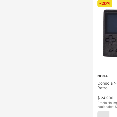
-
20%
NOGA
Consola N
Retro
$
24
.
900
Precio sin im
nacionales: $