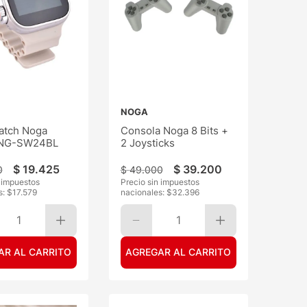
NOGA
atch Noga
Consola Noga 8 Bits +
 NG-SW24BL
2 Joysticks
$
19
.
425
$
39
.
200
0
$
49
.
000
n impuestos
Precio sin impuestos
s: $
17.579
nacionales: $
32.396
1
1
AR AL CARRITO
AGREGAR AL CARRITO