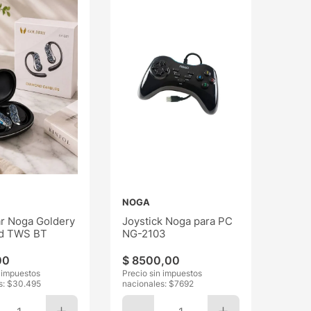
NOGA
ar Noga Goldery
Joystick Noga para PC
d TWS BT
NG-2103
00
$
8500
,
00
n impuestos
Precio sin impuestos
s: $
30.495
nacionales: $
7692