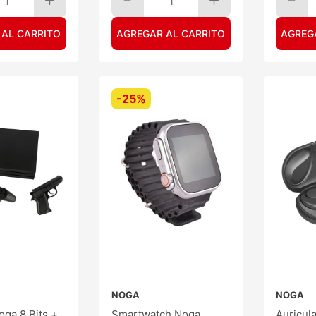
1
1
 AL CARRITO
AGREGAR AL CARRITO
AGREG
-
25%
NOGA
NOGA
ga 8 Bits +
Smartwatch Noga
Auricul