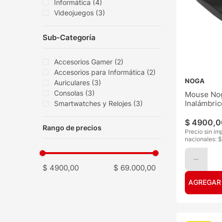
Informática
(
4
)
Videojuegos
(
3
)
Sub-Categoría
Accesorios Gamer
(
2
)
Accesorios para Informática
(
2
)
NOGA
Auriculares
(
3
)
Consolas
(
3
)
Mouse No
Inalámbric
Smartwatches y Relojes
(
3
)
$
4900
,
0
Precio sin im
nacionales: $
$ 4900,00
$ 69.000,00
AGREGAR