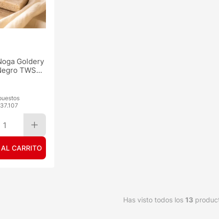
Noga Goldery
Negro TWS
puestos
37.107
1
 AL CARRITO
Has visto todos los
13
produc