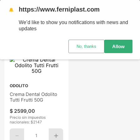
NVÍOS A TODO EL PAÍS - RETIRO GRATIS EN SUCURSALES
https://www.ferniplast.com
🔔
We’d like to show you notifications with news and
updates
Ordenar por
Allow
No, thanks
ODOLITO
Crema Dental Odolito
Tutti Frutti 50G
$
2599
,
00
Precio sin impuestos
nacionales: $
2147
1