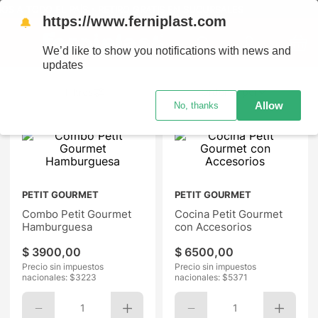
ODO EL PAÍS - RETIRO GRATIS EN SUCURSALES
https://www.ferniplast.com
🔔
We’d like to show you notifications with news and
updates
Ordenar por
Allow
No, thanks
PETIT GOURMET
PETIT GOURMET
Combo Petit Gourmet
Cocina Petit Gourmet
Hamburguesa
con Accesorios
$
3900
,
00
$
6500
,
00
Precio sin impuestos
Precio sin impuestos
nacionales: $
3223
nacionales: $
5371
1
1