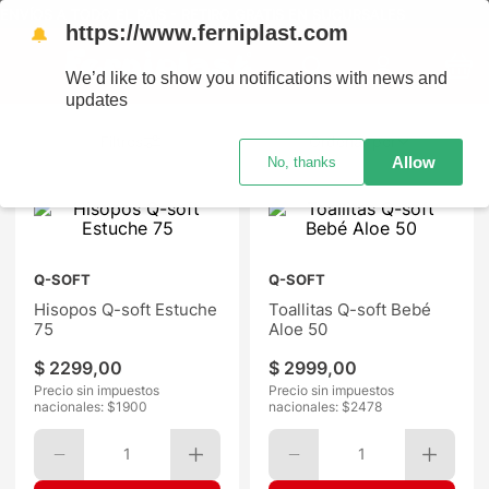
NVÍOS A TODO EL PAÍS - RETIRO GRATIS EN SUCURSALES
https://www.ferniplast.com
🔔
We’d like to show you notifications with news and
updates
Ordenar por
Allow
No, thanks
Q-SOFT
Q-SOFT
Hisopos Q-soft Estuche
Toallitas Q-soft Bebé
75
Aloe 50
$
2299
,
00
$
2999
,
00
Precio sin impuestos
Precio sin impuestos
nacionales: $
1900
nacionales: $
2478
1
1