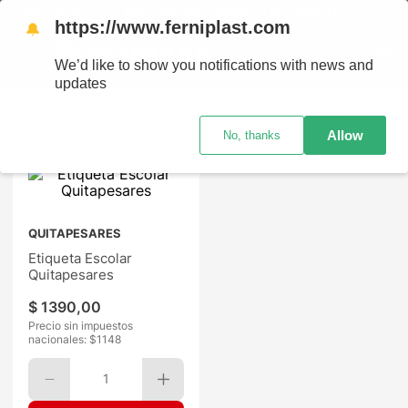
ENVÍOS A TODO EL PAÍS - RETIRO GRATIS EN SUCURSALES
https://www.ferniplast.com
🔔
We’d like to show you notifications with news and
updates
Ordenar por
Allow
No, thanks
QUITAPESARES
Etiqueta Escolar
Quitapesares
$
1390
,
00
Precio sin impuestos
nacionales: $
1148
1