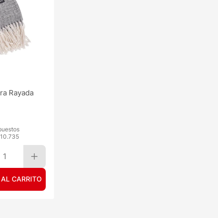
ra Rayada
puestos
10.735
1
 AL CARRITO