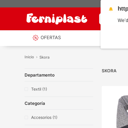
htt
🔔
¿Qué estás b
We’d
OFERTAS
Skora
SKORA
Departamento
Textil
(
1
)
Categoría
Accesorios
(
1
)