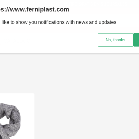
ENVÍOS A TODO EL PAÍS - RETIRO GRATIS EN SUCURSALES
ps://www.ferniplast.com
uscando?
 like to show you notifications with news and updates
No, thanks
CATÁLOGO
SUCURSALE