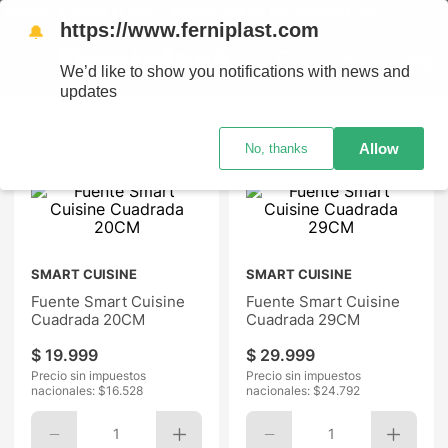
ENVÍOS A TODO EL PAÍS - RETIRO GRATIS EN SUCURSALES
https://www.ferniplast.com
🔔
We’d like to show you notifications with news and
updates
Ordenar por
Allow
No, thanks
SMART CUISINE
SMART CUISINE
Fuente Smart Cuisine
Fuente Smart Cuisine
Cuadrada 20CM
Cuadrada 29CM
$
19
.
999
$
29
.
999
Precio sin impuestos
Precio sin impuestos
nacionales: $
16.528
nacionales: $
24.792
1
1