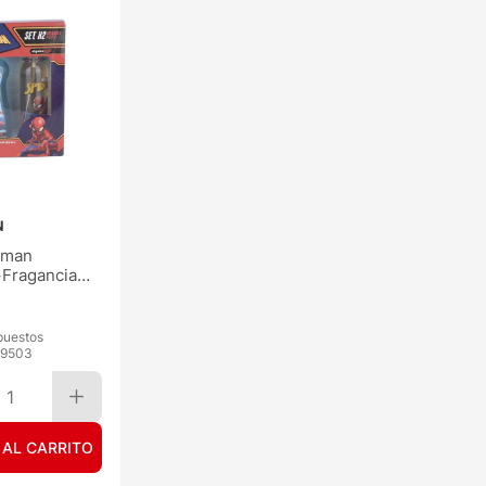
N
rman
Fragancia
puestos
9503
1
 AL CARRITO