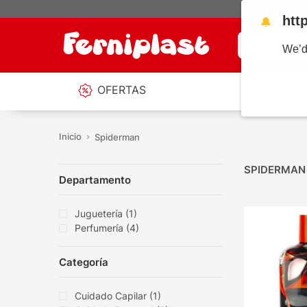
htt
🔔
¿Qué estás b
We’d
OFERTAS
Spiderman
SPIDERMAN
Departamento
Juguetería
(
1
)
Perfumería
(
4
)
Categoría
Cuidado Capilar
(
1
)