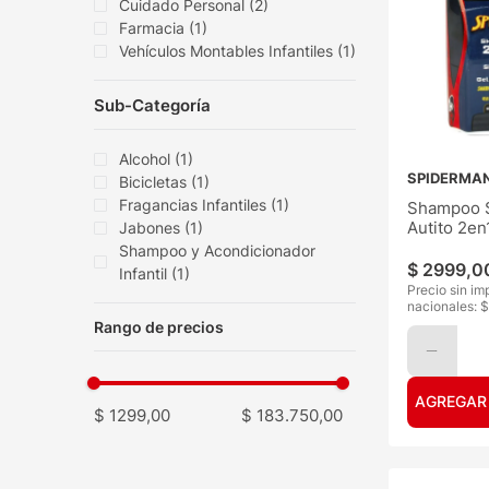
Cuidado Personal
(
2
)
Farmacia
(
1
)
Vehículos Montables Infantiles
(
1
)
Sub-Categoría
Alcohol
(
1
)
SPIDERMA
Bicicletas
(
1
)
Fragancias Infantiles
(
1
)
Shampoo 
Autito 2e
Jabones
(
1
)
Shampoo y Acondicionador
$
2999
,
0
Infantil
(
1
)
Precio sin im
nacionales: $
AGREGAR
$ 1299,00
$ 183.750,00