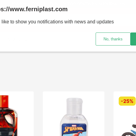
ENVÍOS A TODO EL PAÍS - RETIRO GRATIS EN SUCURSALES
ps://www.ferniplast.com
uscando?
 like to show you notifications with news and updates
No, thanks
CATÁLOGO
SUCURSALE
-
25%