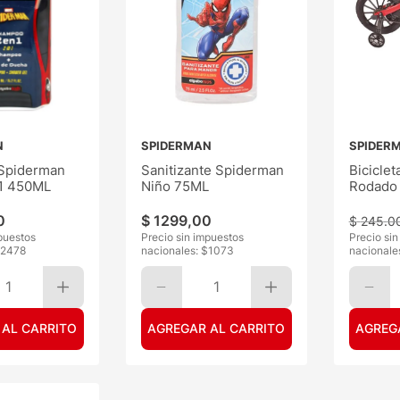
N
SPIDERMAN
SPIDER
Spiderman
Sanitizante Spiderman
Bicicle
n1 450ML
Niño 75ML
Rodado
0
$
1299
,
00
$
245
.
0
puestos
Precio sin impuestos
Precio si
2478
nacionales: $
1073
nacionale
1
1
 AL CARRITO
AGREGAR AL CARRITO
AGREG