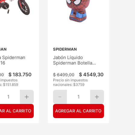
MAN
SPIDERMAN
ta Spiderman
Jabón Líquido
 16
Spiderman Botella
300ML
$
183
.
750
$
4549
,
30
00
$
6499
,
00
n impuestos
Precio sin impuestos
s: $
151.859
nacionales: $
3759
1
1
AR AL CARRITO
AGREGAR AL CARRITO