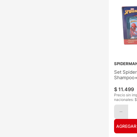
SPIDERMA
Set Spide
Shampoo+
Corporal
$
11
.
499
Precio sin im
nacionales: $
AGREGAR