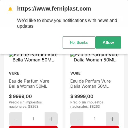
AÍS - RETIRO GRATIS EN SUCURSALES
https://www.ferniplast.com
🔔
We’d like to show you notifications with news and
updates
Ordenar por
Allow
No, thanks
VURE
VURE
Eau de Parfum Vure
Eau de Parfum Vure
Bella Woman 50ML
Dalia Woman 50ML
$
9999
,
00
$
9999
,
00
Precio sin impuestos
Precio sin impuestos
nacionales: $
8263
nacionales: $
8263
1
1