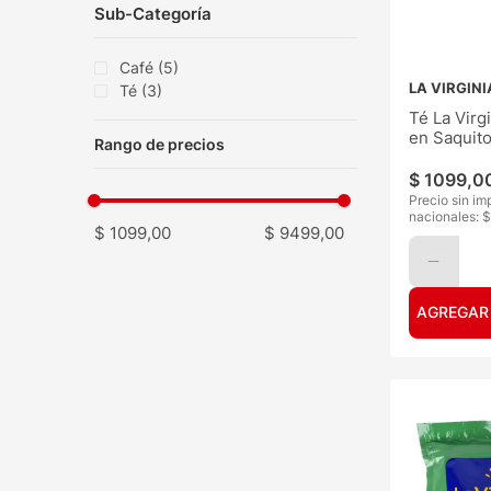
Sub-Categoría
Café
(
5
)
LA VIRGINI
Té
(
3
)
Té La Virgi
en Saquit
$
1099
,
0
Precio sin im
nacionales: $
$ 1099,00
$ 9499,00
AGREGAR