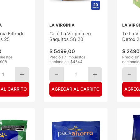
A
LA VIRGINIA
LA VIRG
nia Filtrado
Café La Virginia en
Te La Vi
os 25
Saquitos 5G 20
Detox 2
0
$
5499
,
00
$
2490
puestos
Precio sin impuestos
Precio si
908
nacionales: $
4544
nacionale
1
1
 AL CARRITO
AGREGAR AL CARRITO
AGREG