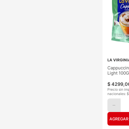
LA VIRGINI
Cappuccino
Light 100G
$
4299
,
0
Precio sin im
nacionales: $
AGREGAR