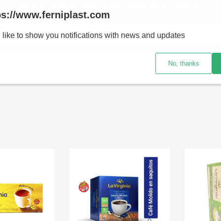
ENVÍOS A TODO EL PAÍS - RETIRO GRATIS EN SUCURSALES
ps://www.ferniplast.com
uscando?
 like to show you notifications with news and updates
No, thanks
CATÁLOGO
SUCURSALE