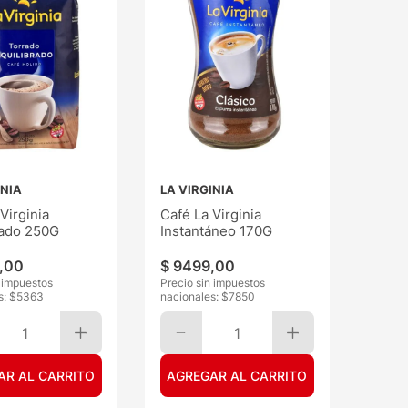
INIA
LA VIRGINIA
Virginia
Café La Virginia
rado 250G
Instantáneo 170G
,
00
$
9499
,
00
n impuestos
Precio sin impuestos
s: $
5363
nacionales: $
7850
1
1
AR AL CARRITO
AGREGAR AL CARRITO