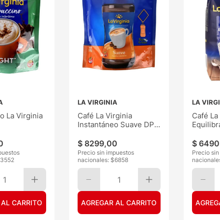
A
LA VIRGINIA
LA VIRG
 La Virginia
Café La Virginia
Café La 
Instantáneo Suave DP
Equilib
170G
0
$
8299
,
00
$
6490
puestos
Precio sin impuestos
Precio si
3552
nacionales: $
6858
nacionale
1
1
 AL CARRITO
AGREGAR AL CARRITO
AGREG