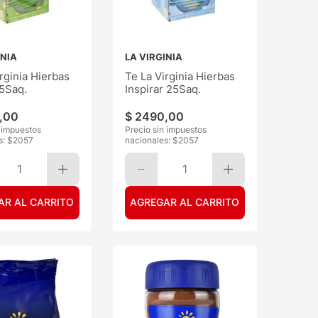
INIA
LA VIRGINIA
rginia Hierbas
Te La Virginia Hierbas
5Saq.
Inspirar 25Saq.
,
00
$
2490
,
00
n impuestos
Precio sin impuestos
s: $
2057
nacionales: $
2057
1
1
AR AL CARRITO
AGREGAR AL CARRITO