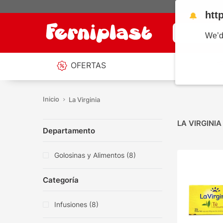
htt
🔔
¿Qué estás b
We’d
OFERTAS
La Virginia
LA VIRGINIA
Departamento
Golosinas y Alimentos
(
8
)
Categoría
Infusiones
(
8
)