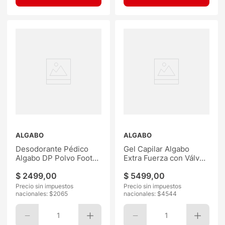
ALGABO
ALGABO
Desodorante Pédico
Gel Capilar Algabo
Algabo DP Polvo Foot
Extra Fuerza con Válvul
200G
500G
$
2499
,
00
$
5499
,
00
Precio sin impuestos
Precio sin impuestos
nacionales: $
2065
nacionales: $
4544
1
1