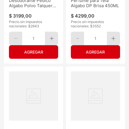
Desodorante Pédico
Perfume para Tela
Algabo Polvo Talquera
Algabo DP Brisa 450ML
200G
$
3199
,
00
$
4299
,
00
Precio sin impuestos
Precio sin impuestos
nacionales: $
2643
nacionales: $
3552
1
1