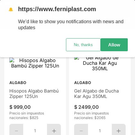
- RETIRO GRATIS EN SUCURSALES
https://www.ferniplast.com
🔔
We’d like to show you notifications with news and
updates
Ordenar por
Allow
No, thanks
ALGABO
ALGABO
Hisopos Algabo Bambú
Gel Algabo de Ducha
Zipper 125Un
Kar Agu 350ML
$
999
,
00
$
2499
,
00
Precio sin impuestos
Precio sin impuestos
nacionales: $
825
nacionales: $
2065
1
1